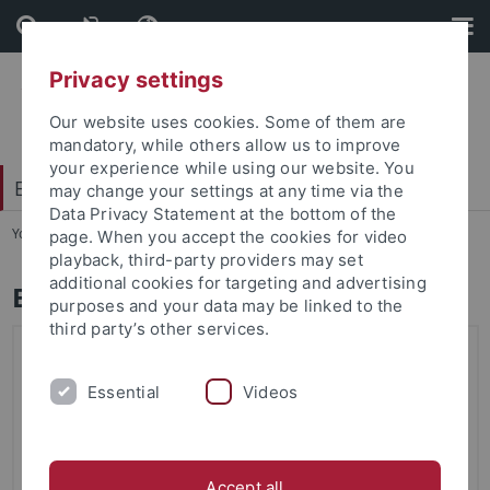
Skip
Skip
to
to
content
footer
Privacy settings
Our website uses cookies. Some of them are
mandatory, while others allow us to improve
your experience while using our website. You
Exzellenzcluster - HUMAN ORIGINS
may change your settings at any time via the
Data Privacy Statement at the bottom of the
You are here:
Startseite
...
Home
page. When you accept the cookies for video
playback, third-party providers may set
additional cookies for targeting and advertising
Exzellenzcluster HUMAN ORIGINS
purposes and your data may be linked to the
third party’s other services.
Essential
Videos
Accept all