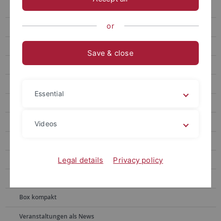
Box mit Bild mit Rahmen
or
Box weiß
Box anthrazit
Save & close
Pfeile weiß
Pfeile grau
Essential
Aufteilung 100%
Aufteilung 50%
Videos
Aufteilung 30%
Aufteilung 100% Randspalte
Legal details
Privacy policy
Pfeile anthrazit
Box kompakt
Veranstaltungen als News