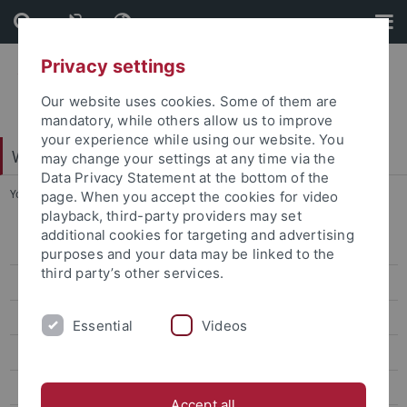
Skip
Skip
to
to
content
footer
Privacy settings
Our website uses cookies. Some of them are
mandatory, while others allow us to improve
your experience while using our website. You
Web-Styleguide Uni Tübingen
may change your settings at any time via the
Data Privacy Statement at the bottom of the
You are here:
Startseite
...
Aufteilung 100%
page. When you accept the cookies for video
playback, third-party providers may set
additional cookies for targeting and advertising
News
purposes and your data may be linked to the
third party’s other services.
Box Standard grau
News weiß ohne Bild
Essential
Videos
Weiß mit Bild
Box ohne Bild mit Rahmen
Accept all