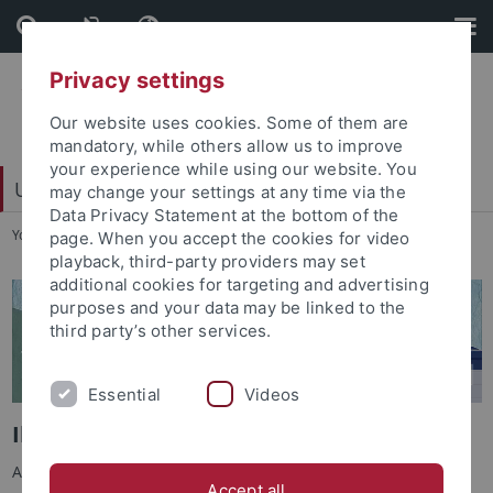
Skip
Skip
to
to
content
footer
Privacy settings
Our website uses cookies. Some of them are
mandatory, while others allow us to improve
your experience while using our website. You
Universitätsbund e. V.
may change your settings at any time via the
Data Privacy Statement at the bottom of the
You are here:
Startseite
...
Ihr Engagement kommt an
page. When you accept the cookies for video
playback, third-party providers may set
additional cookies for targeting and advertising
purposes and your data may be linked to the
third party’s other services.
Essential
Videos
Ihr Engagement hilft
Auf dieser Seite stellen wir Ihnen eine Auswahl an Projekten
Accept all