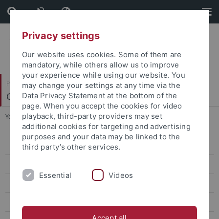
Skip
Skip
to
to
content
footer
Privacy settings
Our website uses cookies. Some of them are
mandatory, while others allow us to improve
your experience while using our website. You
Philosophische Fakultät
may change your settings at any time via the
Geschichtsdidaktik und Public History
Data Privacy Statement at the bottom of the
page. When you accept the cookies for video
playback, third-party providers may set
You are here:
Startseite
...
Dissertationsprojekt
additional cookies for targeting and advertising
purposes and your data may be linked to the
Brüning
third party’s other services.
Gräbel
Essential
Videos
Huber
Vita
Accept all