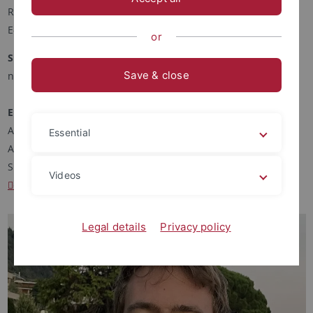
Raum 318
E-Mail:
julian.sieler
@uni-tuebingen.de
or
Sprechstunde
Save & close
nach Vereinbarung per E-Mail
Erasmus
Ab dem Sommersemester 2026 betreue ich den Erasmus-
Essential
Austausch am Lehrstuhl. Kommen Sie bei Fragen bitte in die
Sprechstunde oder schreiben Sie eine E-Mail an:
Videos
erasmus.internationale-literaturen@ds.uni-tuebingen.de
.
Legal details
Privacy policy