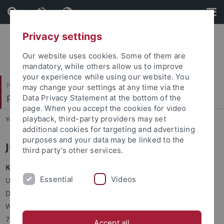
Skip
Skip
to
to
content
footer
Privacy settings
Our website uses cookies. Some of them are
mandatory, while others allow us to improve
your experience while using our website. You
Philosophische Fakultät
may change your settings at any time via the
Prof. Dr. Eckart Goebel
Data Privacy Statement at the bottom of the
page. When you accept the cookies for video
playback, third-party providers may set
You are here:
Startseite
...
Julian Sieler, M.A.
additional cookies for targeting and advertising
purposes and your data may be linked to the
Julian Sieler, M.A.
third party’s other services.
Kontakt
Essential
Videos
Universität Tübingen
Deutsches Seminar
Wilhelmstr. 50
72074 Tübingen
Accept all