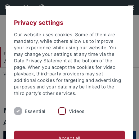
Skip
Skip
to
to
content
footer
Privacy settings
Our website uses cookies. Some of them are
mandatory, while others allow us to improve
your experience while using our website. You
Philosophische Fakultät
may change your settings at any time via the
Alte Geschichte
Data Privacy Statement at the bottom of the
page. When you accept the cookies for video
playback, third-party providers may set
You are here:
Startseite
...
Personen
additional cookies for targeting and advertising
purposes and your data may be linked to the
M. Schilling
third party’s other services.
Maurits Sterk de Leeuw
Essential
Videos
Akademischer Mitarbeiter
Accept all