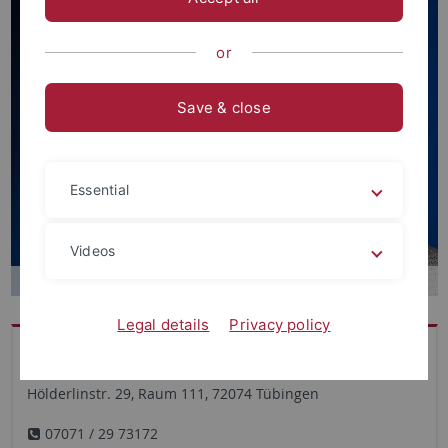
or
Save & close
Essential
Videos
Legal details
Privacy policy
Kontakt
Hölderlinstr. 29, Raum 111, 72074 Tübingen
07071 / 29 73172