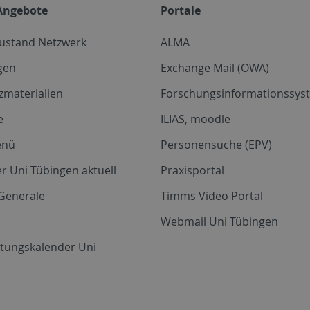
Angebote
Portale
zustand Netzwerk
ALMA
gen
Exchange Mail (OWA)
zmaterialien
Forschungsinformationssyst
e
ILIAS, moodle
enü
Personensuche (EPV)
r Uni Tübingen aktuell
Praxisportal
Generale
Timms Video Portal
Webmail Uni Tübingen
ltungskalender Uni