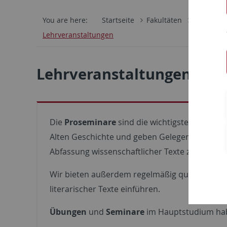
You are here:
Startseite
Fakultäten
Philosoph
Lehrveranstaltungen
Lehrveranstaltungen
Die
Proseminare
sind die wichtigsten und in
Alten Geschichte und geben Gelegenheit, den 
Abfassung wissenschaftlicher Texte zu üben.
Wir bieten außerdem regelmäßig quellenkund
literarischer Texte einführen.
Übungen
und
Seminare
im Hauptstudium hab