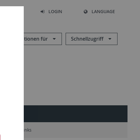
SEARCH
LOGIN
LANGUAGE
Informationen für
Schnellzugriff
torat
Links