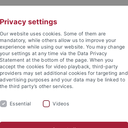
UNI A-Z
KONTAKT
Privacy settings
Our website uses cookies. Some of them are
mandatory, while others allow us to improve your
experience while using our website. You may change
your settings at any time via the Data Privacy
Statement at the bottom of the page. When you
accept the cookies for video playback, third-party
providers may set additional cookies for targeting and
advertising purposes and your data may be linked to
the third party’s other services.
Essential
Videos
UM
FORSCHUNG
ung M.Ed.
Handreichung für Lehrveranstaltungen
ESIT-Men