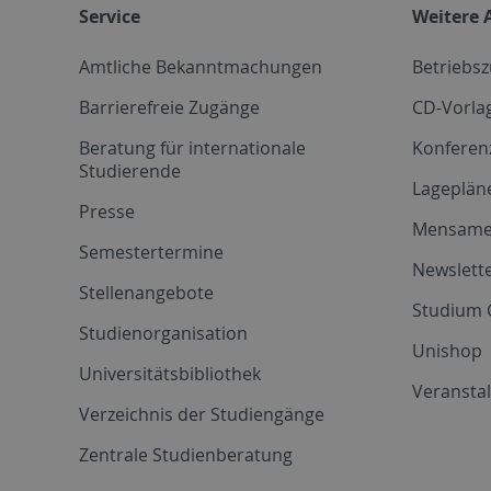
Service
Weitere 
Amtliche Bekanntmachungen
Betriebs
Barrierefreie Zugänge
CD-Vorla
Beratung für internationale
Konferen
Studierende
Lageplän
Presse
Mensam
Semestertermine
Newslette
Stellenangebote
Studium 
Studienorganisation
Unishop
Universitätsbibliothek
Veransta
Verzeichnis der Studiengänge
Zentrale Studienberatung