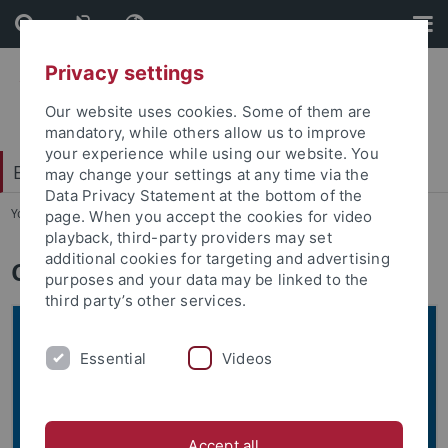
Skip
Skip
to
to
content
footer
Privacy settings
Our website uses cookies. Some of them are
mandatory, while others allow us to improve
your experience while using our website. You
Exzellenzstrategie
may change your settings at any time via the
Data Privacy Statement at the bottom of the
You are here:
Startseite
...
Core Facilities
page. When you accept the cookies for video
playback, third-party providers may set
additional cookies for targeting and advertising
Core Facilities
purposes and your data may be linked to the
third party’s other services.
Essential
Videos
Accept all