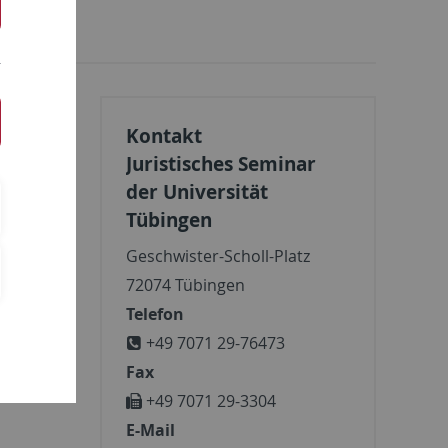
E-Books
Kontakt
inem
Juristisches Seminar
der Universität
Tübingen
Geschwister-Scholl-Platz
72074 Tübingen
Telefon
+49 7071 29-76473
Fax
+49 7071 29-3304
E-Mail