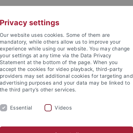
UNI A-Z
KONTAKT
Privacy settings
Our website uses cookies. Some of them are
mandatory, while others allow us to improve your
experience while using our website. You may change
your settings at any time via the Data Privacy
Statement at the bottom of the page. When you
accept the cookies for video playback, third-party
providers may set additional cookies for targeting and
advertising purposes and your data may be linked to
the third party’s other services.
Essential
Videos
LEIHE
LITERATUR
SERVICE/TECHNIK
Neuerwerbungen des Juristischen Seminars
Fernleihe und Dir