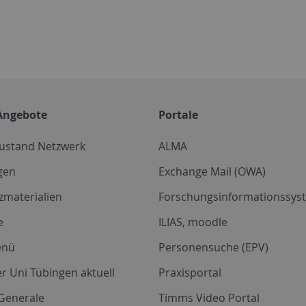
Angebote
Portale
zustand Netzwerk
ALMA
gen
Exchange Mail (OWA)
zmaterialien
Forschungsinformationssyst
e
ILIAS, moodle
enü
Personensuche (EPV)
r Uni Tübingen aktuell
Praxisportal
Generale
Timms Video Portal