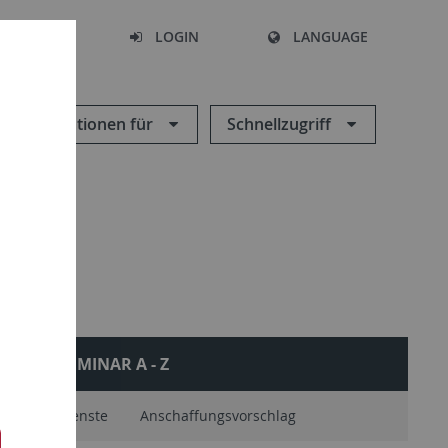
SEARCH
LOGIN
LANGUAGE
Informationen für
Schnellzugriff
SEMINAR A - Z
ektlieferdienste
Anschaffungsvorschlag