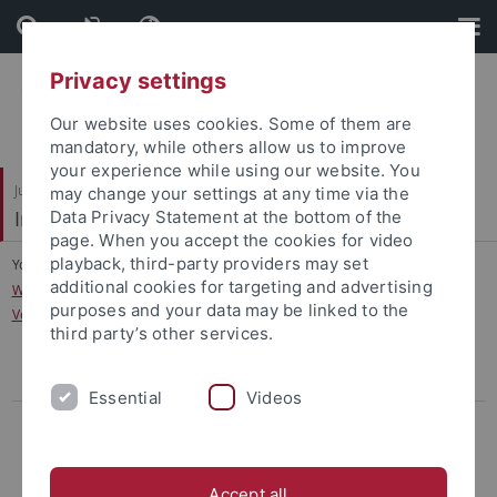
Skip
Skip
to
to
content
footer
Privacy settings
Our website uses cookies. Some of them are
mandatory, while others allow us to improve
your experience while using our website. You
Juristische Fakultät
may change your settings at any time via the
Institut für Kriminologie
Data Privacy Statement at the bottom of the
page. When you accept the cookies for video
playback, third-party providers may set
You are here:
Startseite
...
additional cookies for targeting and advertising
Was bedeutet Sicherheit in Deutschland? Erkenntnisse aus dem
purposes and your data may be linked to the
Verbundprojekt BaSiD zu Sicherheitslagen und -befindlichkeiten
third party’s other services.
Aufnahme in den Verteiler
Essential
Videos
Berichte
Gefährliche Orte oder gefährliche Kameras? Die
Videoüberwachung im öffentlichen Raum
Accept all