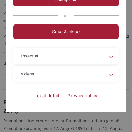
Promotionsstudierende, die ihr Promotionsstudium gemäß
Promotionsordnung vom 15. Juli 2014 begonnen haben und
or
weiterhin nach dieser Promotionsordnung ihr
Promotionsstudium fortsetzen bzw. die Eröffnung des
Save & close
Promotionsverfahrens beantragen wollen, richten gemäß §24(2)
der neuen Promotionsordnung einen entsprechenden Antrag
an den Promotionsausschuss.
Essential
Dokument:
Videos
Promotionsordnung
(15.07.2014)
Legal details
Privacy policy
Promotionsordnung (gültig bis 14. Juli
2014)
Promotionsstudierende, die ihr Promotionsstudium gemäß
Promotionsordnung vom 17. August 1994 i. d. F. v. 13. August