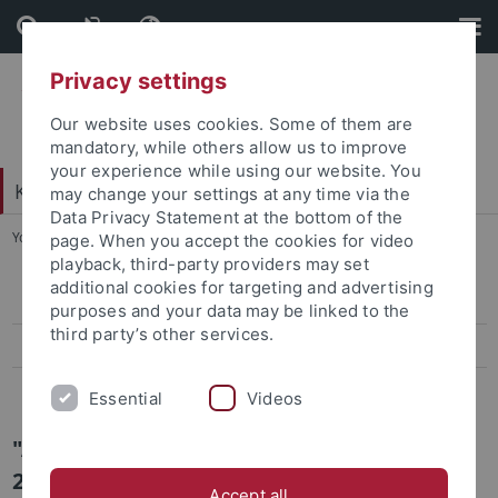
Skip
Skip
to
to
content
footer
Privacy settings
Our website uses cookies. Some of them are
mandatory, while others allow us to improve
your experience while using our website. You
Katholisch-Theologische Fakultät
may change your settings at any time via the
Data Privacy Statement at the bottom of the
You are here:
Startseite
...
Archiv Promotionsordnungen
page. When you accept the cookies for video
playback, third-party providers may set
additional cookies for targeting and advertising
kanonischer Dr. theol.
purposes and your data may be linked to the
third party’s other services.
Dr. phil.
Archiv Promotionsordnungen
Essential
Videos
"Alte" Promotionsordnung (gültig 15. Juli
2014 – 13. Dezember 2021)
Accept all