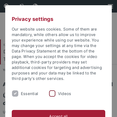
Skip
Skip
to
to
content
footer
Privacy settings
Our website uses cookies. Some of them are
mandatory, while others allow us to improve
your experience while using our website. You
Katholisch-Theologische Fakultät
may change your settings at any time via the
Dogmatik, Dogmengeschichte und Ökumenische
Data Privacy Statement at the bottom of the
page. When you accept the cookies for video
Theologie
playback, third-party providers may set
additional cookies for targeting and advertising
You are here:
Startseite
...
Aktuelles
purposes and your data may be linked to the
third party’s other services.
Aktuelles vom und rund um den Lehrstuhl
Essential
Videos
Übung: Theologie trifft Oper – Gespräche
der Karmelitinnen (F. Poulencs)
Unter der Leitung von
Professor Andreas Holzem
vom
Accept all