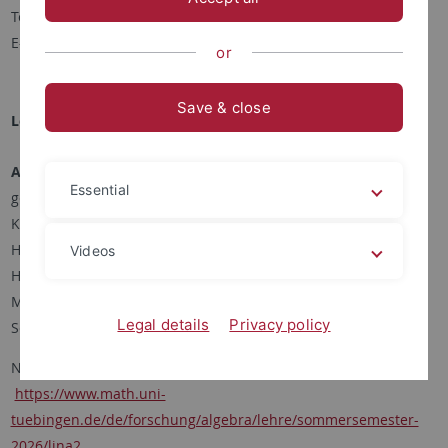
Telefon: +49 (0)7071 29-72421
E-Mail:
lars.schneider
@uni-tuebingen.de
or
Save & close
Lehrveranstaltung im Sommersemester 2026:
Algebraische Strukturen / Lineare Algebra 2
(Vorlesung
Essential
gemeinsam mit Prof. Dr. Jürgen Hausen):
Konzepte – Montag 10 – 12, Hörsaal N16 – Prof. Hausen
Hintergründe – Mittwoch 10 – 12, Hörsaal N14 – Prof.
Videos
Hausen
Methoden – Donnerstag 14 – 16, Hörsaal N09 – Dr.
Legal details
Privacy policy
Schneider
Nähere Informationen zur Veranstaltung finden SIe hier:
https://www.math.uni-
tuebingen.de/de/forschung/algebra/lehre/sommersemester-
2026/lina2