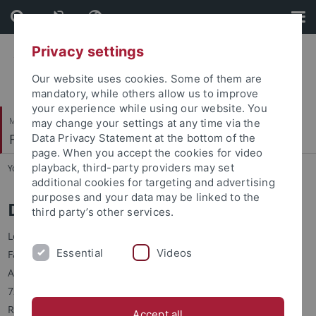
Skip
Skip
to
to
content
footer
Privacy settings
Our website uses cookies. Some of them are
mandatory, while others allow us to improve
your experience while using our website. You
Mathematisch-Naturwissenschaftliche Fakultät
may change your settings at any time via the
Fachbereich Mathematik
Data Privacy Statement at the bottom of the
page. When you accept the cookies for video
playback, third-party providers may set
You are here:
Startseite
...
Personen
additional cookies for targeting and advertising
purposes and your data may be linked to the
Dr. Lars Schneider
third party’s other services.
Leiter der Fachbereichsverwaltung
Essential
Videos
Fachbereich Mathematik
Auf der Morgenstelle 10
72076 Tübingen
Raum: C3A05
Accept all