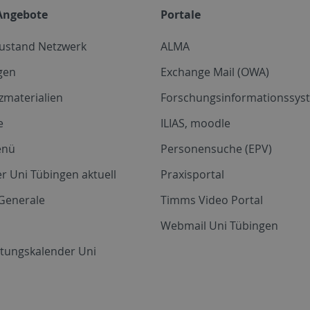
Angebote
Portale
zustand Netzwerk
ALMA
gen
Exchange Mail (OWA)
zmaterialien
Forschungsinformationssyst
e
ILIAS, moodle
enü
Personensuche (EPV)
r Uni Tübingen aktuell
Praxisportal
Generale
Timms Video Portal
Webmail Uni Tübingen
ltungskalender Uni