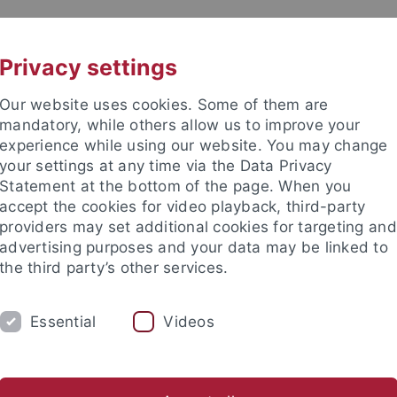
UNI A-Z
KONTAKT
Privacy settings
Our website uses cookies. Some of them are
mandatory, while others allow us to improve your
experience while using our website. You may change
your settings at any time via the Data Privacy
Statement at the bottom of the page. When you
akultät
accept the cookies for video playback, third-party
Entscheidungsforschung
providers may set additional cookies for targeting and
advertising purposes and your data may be linked to
the third party’s other services.
Essential
Videos
PROJEKTE
STUDIENTEILNAHME
L
Statistical Modeling in Psychology (SMIP)
Visuelle Bildperspekti