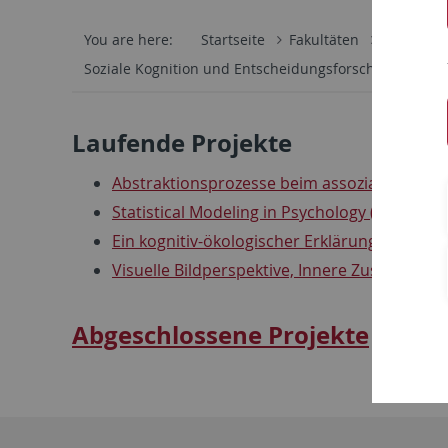
You are here:
Startseite
Fakultäten
Mathemati
Soziale Kognition und Entscheidungsforschung
Pro
Laufende Projekte
Abstraktionsprozesse beim assoziativen Ler
Statistical Modeling in Psychology ("SMIP" -
Ein kognitiv-ökologischer Erklärungsansat
Visuelle Bildperspektive, Innere Zustände 
Abgeschlossene Projekte