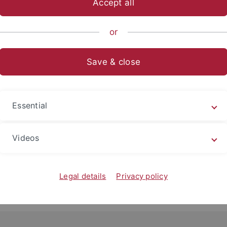
Accept all
sch-Naturwissenschaftliche Fakultät
Fachbereiche
Psycholo
or
jekte
Save & close
nen
(A3;
Research Unit Modal and Amodal Cognition
)
Essential
 DFG Research Training Group)
z der evaluativen Konditionierung (Emmy-Noether-Nachwuch
und Zwanghafte Tendenzen
Videos
Legal details
Privacy policy