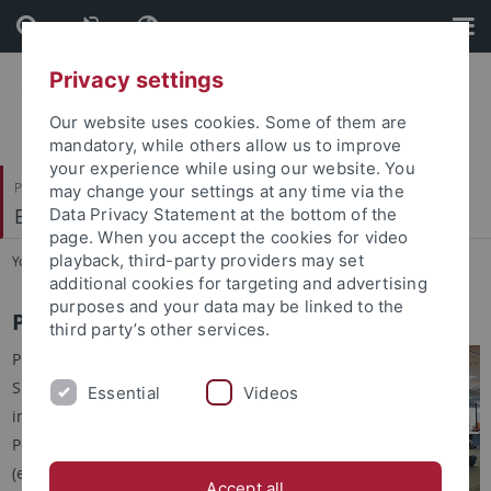
Skip
Skip
to
to
content
footer
Privacy settings
Our website uses cookies. Some of them are
mandatory, while others allow us to improve
your experience while using our website. You
Philosophische Fakultät
may change your settings at any time via the
Brechtbau-Bibliothek
Data Privacy Statement at the bottom of the
page. When you accept the cookies for video
playback, third-party providers may set
You are here:
Startseite
...
PCs & Internet
additional cookies for targeting and advertising
purposes and your data may be linked to the
PCs und Internet
third party’s other services.
PCs mit Internetzugang finden
Sie im Zeitschriftenleseraum
Essential
Videos
im 2. OG, sowie im Recherche-
Pool an der Info-Theke im 1. OG
(ein paar Geräte dort erlauben
Accept all