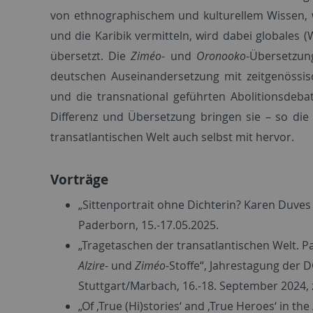
von ethno­graphischem und kultu­rellem Wissen, w
und die Karibik ver­mitteln, wird dabei globales
übersetzt. Die
Ziméo
- und
Oronooko
-Über­setzu
deutschen Ausei­­nan­der­­­setzung mit zeitgenös
und die transnational geführten Abolitionsdebatte
Differenz und Übersetzung bringen sie – so die 
transatlan­tischen Welt auch selbst mit hervor.
Vorträge
„Sittenportrait ohne Dichterin? Karen Duve
Paderborn, 15.-17.05.2025.
„Tragetaschen der transatlantischen Welt. 
Alzire
- und
Ziméo
-Stoffe“, Jahrestagung der 
Stuttgart/Marbach, 16.-18. September 2024, z
„Of ‚True (Hi)stories‘ and ‚True Heroes‘ in t