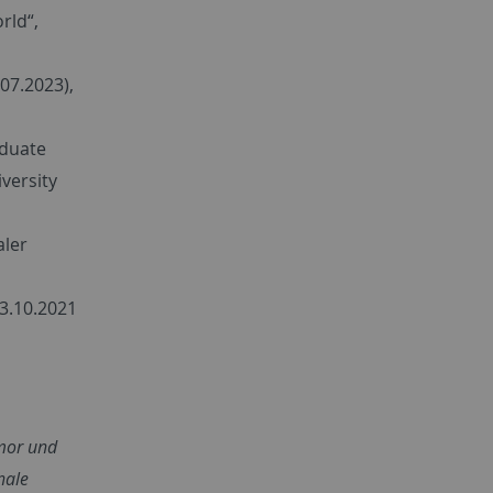
rld“,
07.2023),
aduate
versity
aler
23.10.2021
or und
nale