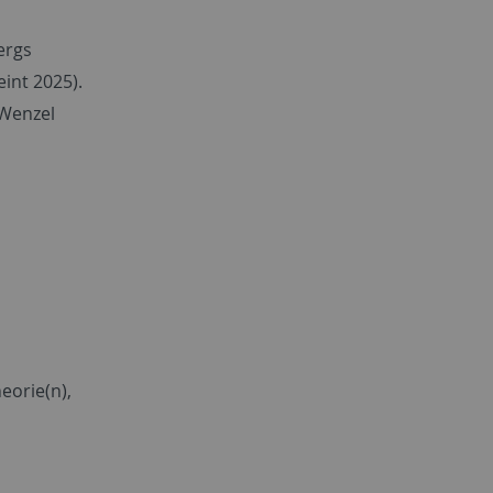
ergs
int 2025).
 Wenzel
eorie(n),