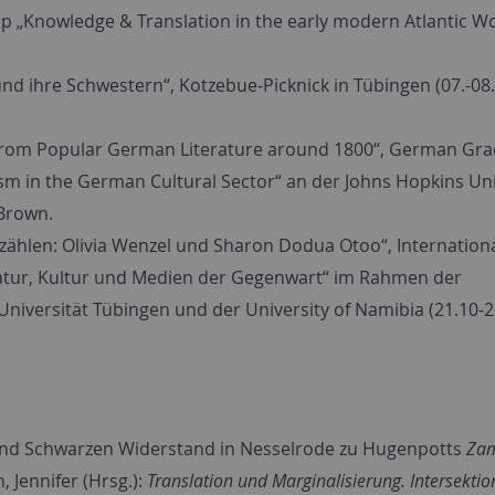
op „Knowledge & Translation in the early modern Atlantic Wo
und ihre Schwestern“, Kotzebue-Picknick in Tübingen (07.-08.
ns from Popular German Literature around 1800“, German Gr
m in the German Cultural Sector“ an der Johns Hopkins Uni
 Brown.
rzählen: Olivia Wenzel und Sharon Dodua Otoo“, Internation
ratur, Kultur und Medien der Gegenwart“ im Rahmen der
Universität Tübingen und der University of Namibia (21.10-
i und Schwarzen Widerstand in Nesselrode zu Hugenpotts
Zam
, Jennifer (Hrsg.):
Translation und Marginalisierung. Intersektio