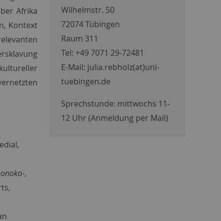
Wilhelmstr. 50
ber Afrika
72074 Tübingen
n, Kontext
Raum 311
relevanten
Tel: +49 7071 29-72481
­skla­vung
E-Mail: julia.rebholz(at)uni-
ultureller
tuebingen.de
vernetzten
Sprechstunde: mittwochs 11-
12 Uhr (Anmeldung per Mail)
edial,
oonoko
-,
ts,
an