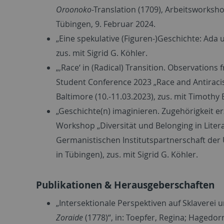
Oroonoko
-Translation (1709), Arbeitsworksh
Tübingen, 9. Februar 2024.
„Eine spekulative (Figuren-)Geschichte: Ada 
zus. mit Sigrid G. Köhler.
„‚Race‘ in (Radical) Transition. Observatio
Student Conference 2023 „Race and Antiracis
Baltimore (10.-11.03.2023), zus. mit Timothy
„Geschichte(n) imaginieren. Zugehörigkeit e
Workshop „Diversität und Belonging in Lite
Germanistischen Institutspartnerschaft der 
in Tübingen), zus. mit Sigrid G. Köhler.
Publikationen & Herausgeberschaften
„Intersektionale Perspektiven auf Sklavere
Zoraide
(1778)“, in: Toepfer, Regina; Hagedorn