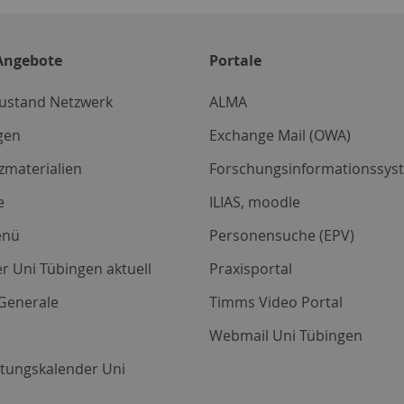
Angebote
Portale
zustand Netzwerk
ALMA
gen
Exchange Mail (OWA)
zmaterialien
Forschungsinformationssyst
e
ILIAS, moodle
enü
Personensuche (EPV)
r Uni Tübingen aktuell
Praxisportal
Generale
Timms Video Portal
Webmail Uni Tübingen
ltungskalender Uni