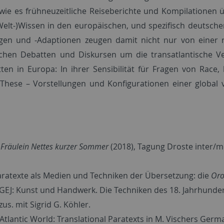
ie es frühneu­zeitliche Reise­berichte und Kompi­lationen ü
 (Welt-)Wissen in den europäischen, und spezifisch deutsche
ngen und ‑Adap­tio­nen zeugen damit nicht nur von einer 
sischen Debatten und Diskursen um die transat­lantische Ver
n in Europa: In ihrer Sensi­bilität für Fra­gen von Race, k
These – Vor­stellungen und Konfigurationen einer global 
s
Fräulein Nettes kurzer Sommer
(2018), Tagung Droste inter/m
Paratexte als Medien und Techniken der Übersetzung: die
Or
DGEJ: Kunst und Handwerk. Die Techniken des 18. Jahrhunder
us. mit Sigrid G. Köhler.
he Atlantic World: Translational Paratexts in M. Vischers Germ