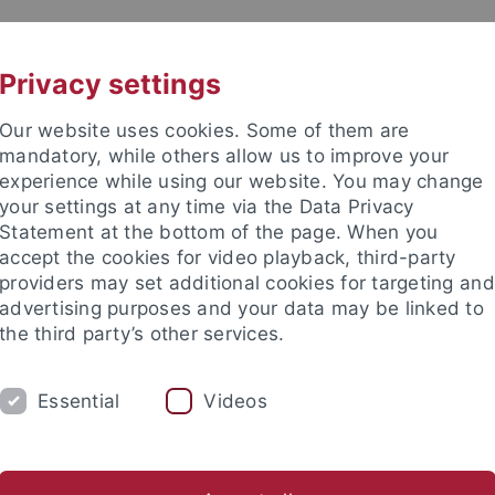
UNI A-Z
KONTAKT
Privacy settings
Our website uses cookies. Some of them are
mandatory, while others allow us to improve your
experience while using our website. You may change
your settings at any time via the Data Privacy
Statement at the bottom of the page. When you
accept the cookies for video playback, third-party
r
providers may set additional cookies for targeting and
advertising purposes and your data may be linked to
the third party’s other services.
Essential
Videos
FORSCHUNG / PROJEKTE
PUBLIKATIONEN
ios, M.A.
Julia Rebholz, M.A.
Dr. Florian Schmidt