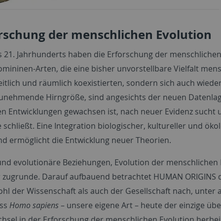
rschung der menschlichen Evolution
21. Jahrhunderts haben die Erforschung der menschlichen
omininen-Arten, die eine bisher unvorstellbare Vielfalt me
zeitlich und räumlich koexistierten, sondern sich auch wi
zunehmende Hirngröße, sind angesichts der neuen Datenlage 
n Entwicklungen gewachsen ist, nach neuer Evidenz sucht 
chließt. Eine Integration biologischer, kultureller und ökol
ermöglicht die Entwicklung neuer Theorien.
d evolutionäre Beziehungen, Evolution der menschlichen 
er zugrunde. Darauf aufbauend betrachtet
HUMAN ORIGINS
d
l der Wissenschaft als auch der Gesellschaft nach, unter
ass
Homo sapiens
– unsere eigene Art – heute der einzige üb
hsel in der Erforschung der menschlichen Evolution herbe