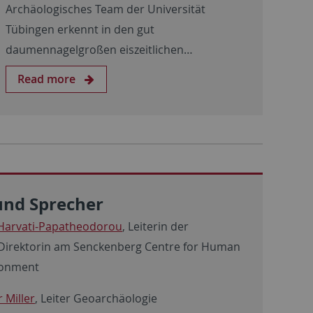
Archäologisches Team der Universität
Tübingen erkennt in den gut
daumennagelgroßen eiszeitlichen…
Read more
und Sprecher
 Harvati-Papatheodorou
, Leiterin der
Direktorin am Senckenberg
Centre for Human
ronment
 Miller
, Leiter Geoarchäologie