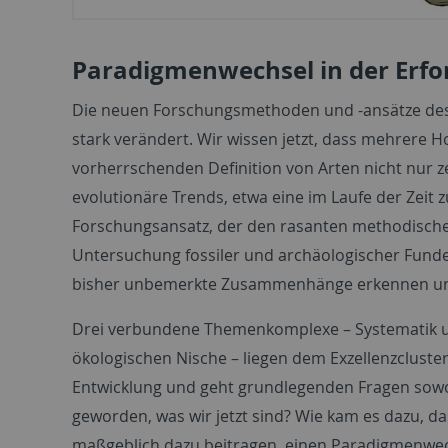
Paradigmenwechsel in der Erfo
Die neuen Forschungsmethoden und -ansätze des 
stark verändert. Wir wissen jetzt, dass mehrere H
vorherrschenden Definition von Arten nicht nur 
evolutionäre Trends, etwa eine im Laufe der Zeit 
Forschungsansatz, der den rasanten methodische
Untersuchung fossiler und archäologischer Funde s
bisher unbemerkte Zusammenhänge erkennen und 
Drei verbundene Themenkomplexe – Systematik un
ökologischen Nische – liegen dem Exzellenzclust
Entwicklung und geht grundlegenden Fragen sowoh
geworden, was wir jetzt sind? Wie kam es dazu, d
maßgeblich dazu beitragen, einen Paradigmenwec