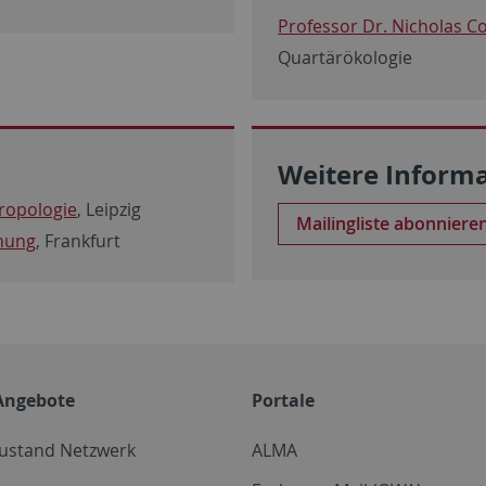
Professor Dr. Nicholas C
Quartärökologie
Weitere Inform
hropologie
, Leipzig
Mailingliste abonniere
chung
, Frankfurt
Angebote
Portale
zustand Netzwerk
ALMA