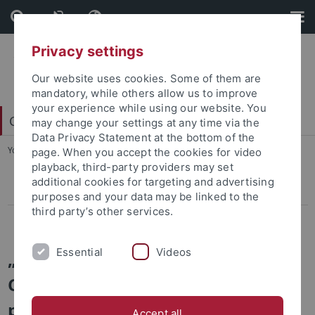
Skip
Skip
to
to
content
footer
Privacy settings
Our website uses cookies. Some of them are
mandatory, while others allow us to improve
your experience while using our website. You
China Centrum Tübingen (CCT)
may change your settings at any time via the
Data Privacy Statement at the bottom of the
You are here:
Startseite
...
Modellprojekt Studienreisen
page. When you accept the cookies for video
playback, third-party providers may set
additional cookies for targeting and advertising
Modellprojekt Studienreisen
purposes and your data may be linked to the
third party’s other services.
Forschungsprojekt Legasthenie
Essential
Videos
„Sprache – Welt – Erfahrung“:
China-Studienreisen als
pädagogisches Projekt
Accept all