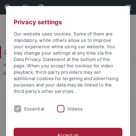
Skip
Skip
to
to
content
footer
Privacy settings
Our website uses cookies. Some of them are
mandatory, while others allow us to improve
your experience while using our website. You
Zentrum für Islamische Theologie (ZITh)
may change your settings at any time via the
Data Privacy Statement at the bottom of the
You are here:
Startseite
...
page. When you accept the cookies for video
playback, third-party providers may set
Islamische Theologie im Hauptfach B.A. (Teilstudiengang)
additional cookies for targeting and advertising
purposes and your data may be linked to the
Islamische Theologie (Monobachelor)
third party’s other services.
Islamische Theologie im Hauptfach B.A. (Teilstudiengang)
Essential
Videos
Islamische Theologie im Nebenfach B.A. (Teilstudiengang)
Islamische Religionslehre (Lehramt)
Accept all