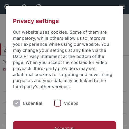
Skip
Skip
to
to
content
footer
Privacy settings
Our website uses cookies. Some of them are
mandatory, while others allow us to improve
your experience while using our website. You
Zentrum für Islamische Theologie (ZITh)
may change your settings at any time via the
Data Privacy Statement at the bottom of the
You are here:
Startseite
...
page. When you accept the cookies for video
playback, third-party providers may set
Islamische Theologie im Hauptfach B.A. (Teilstudiengang)
additional cookies for targeting and advertising
purposes and your data may be linked to the
Islamische Theologie (Monobachelor)
third party’s other services.
Islamische Theologie im Hauptfach B.A. (Teilstudiengang)
Essential
Videos
Islamische Theologie im Nebenfach B.A. (Teilstudiengang)
Islamische Religionslehre (Lehramt)
Accept all