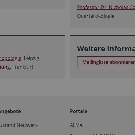
Professor Dr. Nicholas C
Quartärökologie
Weitere Inform
hropologie
, Leipzig
Mailingliste abonniere
chung
, Frankfurt
Angebote
Portale
zustand Netzwerk
ALMA