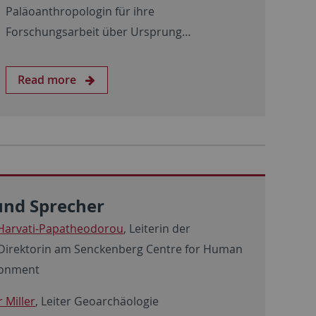
Paläoanthropologin für ihre
Forschungsarbeit über Ursprung…
Read more
und Sprecher
 Harvati-Papatheodorou
, Leiterin der
Direktorin am Senckenberg
Centre for Human
ronment
 Miller
, Leiter Geoarchäologie