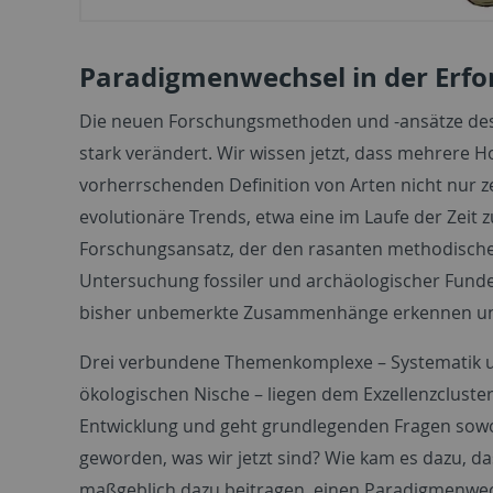
Paradigmenwechsel in der Erfo
Die neuen Forschungsmethoden und -ansätze des 
stark verändert. Wir wissen jetzt, dass mehrere H
vorherrschenden Definition von Arten nicht nur 
evolutionäre Trends, etwa eine im Laufe der Zeit 
Forschungsansatz, der den rasanten methodische
Untersuchung fossiler und archäologischer Funde s
bisher unbemerkte Zusammenhänge erkennen und 
Drei verbundene Themenkomplexe – Systematik un
ökologischen Nische – liegen dem Exzellenzclust
Entwicklung und geht grundlegenden Fragen sowoh
geworden, was wir jetzt sind? Wie kam es dazu, d
maßgeblich dazu beitragen, einen Paradigmenwec