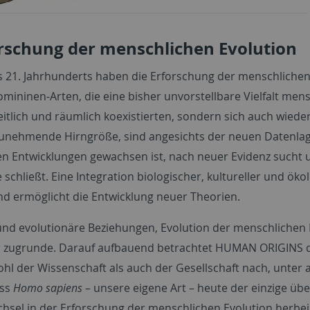
rschung der menschlichen Evolution
21. Jahrhunderts haben die Erforschung der menschlichen
omininen-Arten, die eine bisher unvorstellbare Vielfalt me
zeitlich und räumlich koexistierten, sondern sich auch wi
zunehmende Hirngröße, sind angesichts der neuen Datenlage 
n Entwicklungen gewachsen ist, nach neuer Evidenz sucht 
chließt. Eine Integration biologischer, kultureller und ökol
ermöglicht die Entwicklung neuer Theorien.
d evolutionäre Beziehungen, Evolution der menschlichen 
er zugrunde. Darauf aufbauend betrachtet
HUMAN ORIGINS
d
l der Wissenschaft als auch der Gesellschaft nach, unter
ass
Homo sapiens
– unsere eigene Art – heute der einzige üb
hsel in der Erforschung der menschlichen Evolution herbe