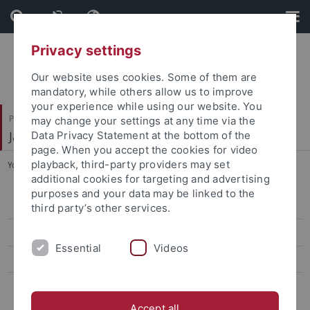
Skip
Skip
to
to
content
footer
Privacy settings
Our website uses cookies. Some of them are
mandatory, while others allow us to improve
your experience while using our website. You
Philosophische Fakultät
may change your settings at any time via the
Japanologie
Data Privacy Statement at the bottom of the
page. When you accept the cookies for video
playback, third-party providers may set
You are here:
Startseite
...
Team
additional cookies for targeting and advertising
purposes and your data may be linked to the
Curriculum Vitae
third party’s other services.
Publikationen
Essential
Videos
Forschungsprojekte
Forschungsgebiete
Accept all