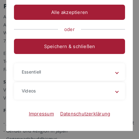
Prof. Dr. Monika Schrimpf
Alle akzeptieren
Asien-Orient-Institut
Abteilung für Japanologie
oder
Wilhelmstraße 90
72074 Tübingen
Speichern & schließen
E-Mail:
monika.schrimpf
@uni-tuebingen.de
Telefon: 07071-29-73990
Fax: 07071-29-5817
Essentiell
Sprechstunde:
Vorlesungszeit: Donnerstag, 14:00 - 15:00 Uhr
Videos
Vorlesungsfreie Zeit: Termin bitte per E-mail vereinbaren
Forschungsgebiete:
Impressum
Datenschutzerklärung
- Japanische Religionsgeschichte, v.a. Moderne und Gegenwart
- Gender und Religion in Japan
- Gegenwartsbuddhismus