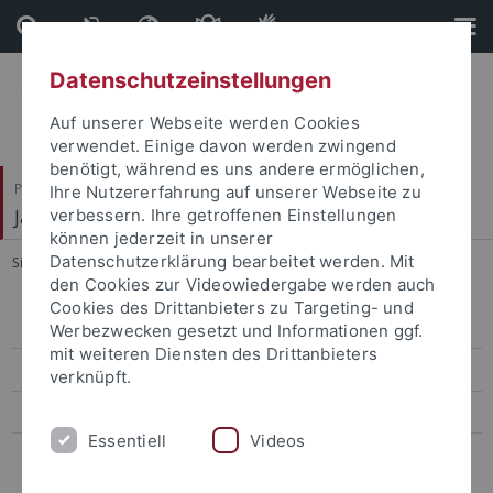
Direkt
Direkt
zum
zur
Inhalt
Fußleiste
Datenschutzeinstellungen
Auf unserer Webseite werden Cookies
verwendet. Einige davon werden zwingend
benötigt, während es uns andere ermöglichen,
Philosophische Fakultät
Ihre Nutzererfahrung auf unserer Webseite zu
Japanologie
verbessern. Ihre getroffenen Einstellungen
können jederzeit in unserer
Datenschutzerklärung bearbeitet werden. Mit
Sie sind hier:
Startseite
...
Team
den Cookies zur Videowiedergabe werden auch
Cookies des Drittanbieters zu Targeting- und
Curriculum Vitae
Werbezwecken gesetzt und Informationen ggf.
mit weiteren Diensten des Drittanbieters
Publikationen
verknüpft.
Forschungsprojekte
Essentiell
Videos
Forschungsgebiete