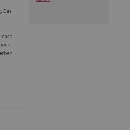
,
. Das
t nach
önnen
werben
m