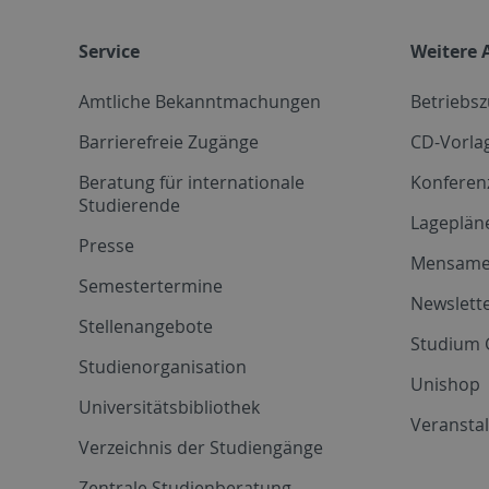
Service
Weitere 
Amtliche Bekanntmachungen
Betriebs
Barrierefreie Zugänge
CD-Vorla
Beratung für internationale
Konferen
Studierende
Lageplän
Presse
Mensam
Semestertermine
Newslette
Stellenangebote
Studium 
Studienorganisation
Unishop
Universitätsbibliothek
Veransta
Verzeichnis der Studiengänge
Zentrale Studienberatung