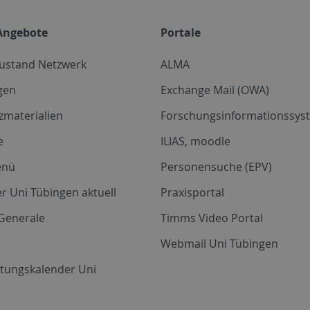
Angebote
Portale
zustand Netzwerk
ALMA
gen
Exchange Mail (OWA)
zmaterialien
Forschungsinformationssyst
e
ILIAS, moodle
enü
Personensuche (EPV)
r Uni Tübingen aktuell
Praxisportal
Generale
Timms Video Portal
Webmail Uni Tübingen
ltungskalender Uni