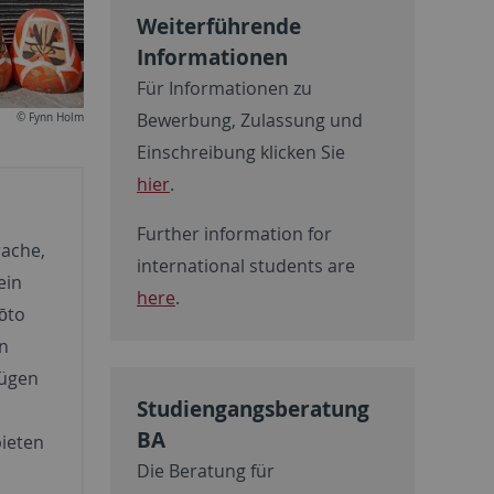
Weiterführende
Informationen
Für Informationen zu
Bewerbung, Zulassung und
© Fynn Holm
Einschreibung klicken Sie
hier
.
Further information for
rache,
international students are
ein
here
.
ōto
in
fügen
Studiengangsberatung
BA
bieten
Die Beratung für