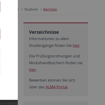
Japanologie
Studium
Bachelor
Verzeichnisse
Informationen zu allen
Studiengänge finden Sie
hier
.
Die Prüfungsordnungen und
Modulhandbüchern finden sie
hier
.
Bewerben können Sie sich
über das
ALMA-Portal
.