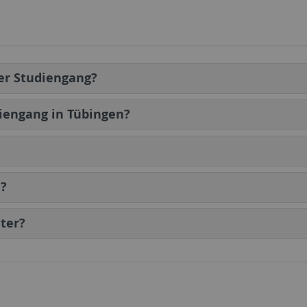
er Studiengang?
iengang in Tübingen?
n?
ter?