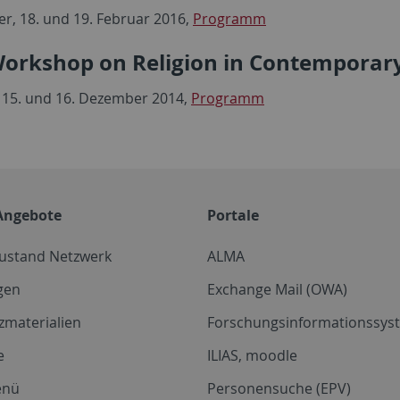
r, 18. und 19. Februar 2016,
Programm
Workshop on Religion in Contemporar
 15. und 16. Dezember 2014,
Programm
Angebote
Portale
zustand Netzwerk
ALMA
gen
Exchange Mail (OWA)
zmaterialien
Forschungsinformationssyst
e
ILIAS, moodle
enü
Personensuche (EPV)