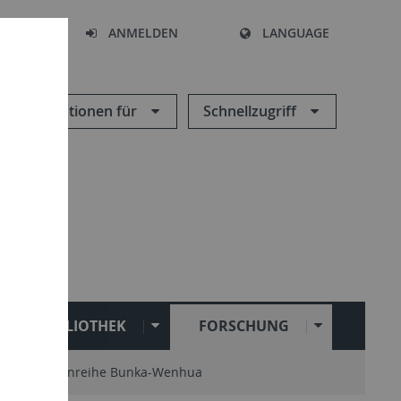
HEN
ANMELDEN
LANGUAGE
Informationen für
Schnellzugriff
BIBLIOTHEK
FORSCHUNG
Schriftenreihe Bunka-Wenhua