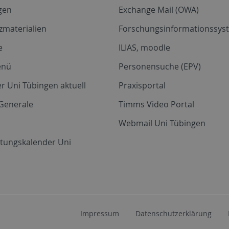
gen
Exchange Mail (OWA)
zmaterialien
Forschungsinformationssyst
e
ILIAS, moodle
enü
Personensuche (EPV)
r Uni Tübingen aktuell
Praxisportal
Generale
Timms Video Portal
Webmail Uni Tübingen
ltungskalender Uni
Impressum
Datenschutzerklärung