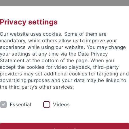
UNI A-Z
KONTAKT
Privacy settings
Our website uses cookies. Some of them are
mandatory, while others allow us to improve your
experience while using our website. You may change
your settings at any time via the Data Privacy
Statement at the bottom of the page. When you
akultät
accept the cookies for video playback, third-party
providers may set additional cookies for targeting and
advertising purposes and your data may be linked to
the third party’s other services.
Essential
Videos
JOB OFFERS
ARBEITSGRUPPE
ures & Activities
Publications
Instrumentation
Electro