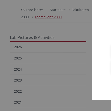
You are here:
Startseite
Fakultäten
Mathemati
2009
Teamevent 2009
Team
Lab Pictures & Activities
2026
2025
2024
2023
2022
2021