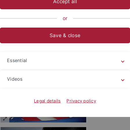
Accept all
sch-Naturwissenschaftliche Fakultät
...
Geomikrobiologie
or
Save & close
event 2009
Essential
Videos
Legal details
Privacy policy