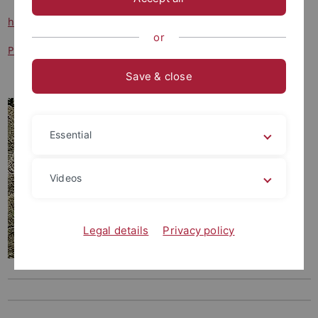
https://uni-tuebingen.de
or
Pressemitteilung
Save & close
Essential
Videos
Legal details
Privacy policy