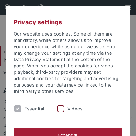
Skip
Skip
to
to
content
footer
Privacy settings
Our website uses cookies. Some of them are
mandatory, while others allow us to improve
your experience while using our website. You
Evangelisch-Theologische Fakultät
may change your settings at any time via the
Neues Testament III
Data Privacy Statement at the bottom of the
page. When you accept the cookies for video
playback, third-party providers may set
You are here:
Startseite
...
Aktuelles
additional cookies for targeting and advertising
purposes and your data may be linked to the
Aktuelles / News
third party’s other services.
Dr. Joel Klenk wird mit dem Dr. Leopold Lucas-Preis für
Essential
Videos
Nachwuchswissenschaftlerinnen und -wissenschaftler
ausgezeichnet, welcher am Freitag, den 15. Mai 2026, um 17:15
Uhr, in der Alten Aula
der Universität Tübingen, verliehen wird.
Accept all