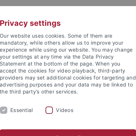
UNI A-Z
KONTAKT
Privacy settings
Our website uses cookies. Some of them are
mandatory, while others allow us to improve your
experience while using our website. You may change
your settings at any time via the Data Privacy
Statement at the bottom of the page. When you
akultät
accept the cookies for video playback, third-party
tut
providers may set additional cookies for targeting and
advertising purposes and your data may be linked to
the third party’s other services.
Essential
Videos
ENANNAHME / VERWALTUNG
WERKSTÄTTEN
tätten
Vorlesungsvorbereitung
Zentrales Chemikalienlager 