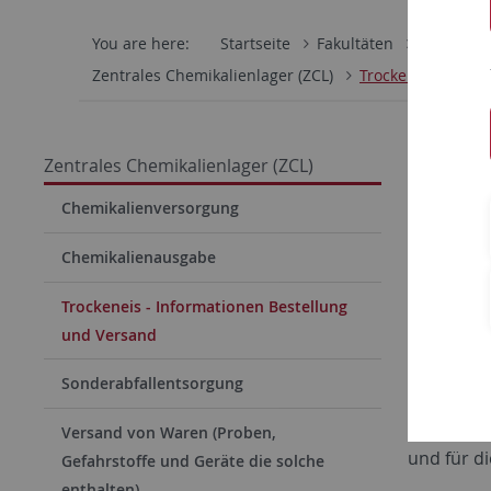
You are here:
Startseite
Fakultäten
Mathemati
Zentrales Chemikalienlager (ZCL)
Trockeneis - Info
Wichti
Zentrales Chemikalienlager (ZCL)
Bestellun
Chemikalienversorgung
Es können
Chemikalienausgabe
Pell
Trockeneis - Informationen Bestellung
Nugg
und Versand
Sche
Sonderabfallentsorgung
Um die ge
Für die L
Versand von Waren (Proben,
und für d
Gefahrstoffe und Geräte die solche
enthalten)