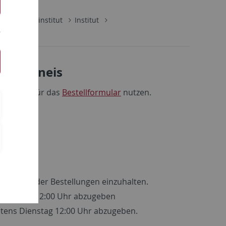
es Zentralinstitut
Institut
Trockeneis
tigen. Dafür das
Bestellformular
nutzen.
bezeiten der Bestellungen einzuhalten.
onnerstag 12:00 Uhr abzugeben
stens Dienstag 12:00 Uhr abzugeben.