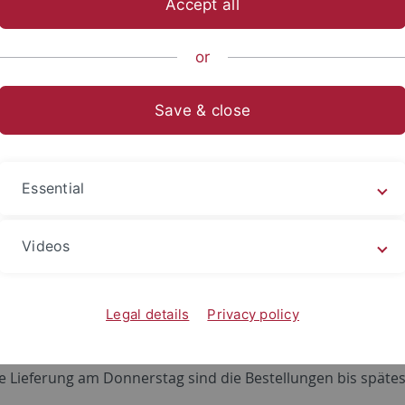
Accept all
sch-Naturwissenschaftliche Fakultät
...
Institute
Chemisch
or
rmationen Bestellung und Versand
Save & close
ge Informationen zur Bestellung von 
gen von Trockeneis bitte über die Chemikalienversorgung tä
Essential
 folgende Formen bestellt werden:
ets 3mm
Videos
ets
iben
Legal details
Privacy policy
wünschte Menge Trockeneis zu erhalten sind folgende Abga
ieferung am Montag sind die Bestellungen bis spätestens D
ie Lieferung am Donnerstag sind die Bestellungen bis späte