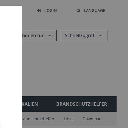
SEARCH
LOGIN
LANGUAGE
Informationen für
Schnellzugriff
CHEMIKALIEN
BRANDSCHUTZHELFER
(ZCL)
Brandschutzhelfer
Links
Download