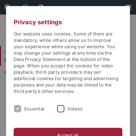
Skip
Skip
to
to
content
footer
Privacy settings
Our website uses cookies. Some of them are
mandatory, while others allow us to improve
your experience while using our website. You
Mathematisch-Naturwissenschaftliche Fakultät
may change your settings at any time via the
Institut für Organische Chemie
Data Privacy Statement at the bottom of the
page. When you accept the cookies for video
playback, third-party providers may set
You are here:
Startseite
...
Mitarbeitende
additional cookies for targeting and advertising
purposes and your data may be linked to the
Mitarbeitende
third party’s other services.
Dominik Brzecki
Essential
Videos
Thomas Kienzle
Markus Kramer
Accept all