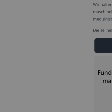
Wir halte
maschinel
medizinis
Die Teiln