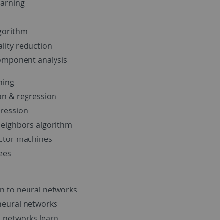
arning
gorithm
lity reduction
component analysis
ning
ion & regression
gression
neighbors algorithm
ctor machines
ees
on to neural networks
 neural networks
 networks learn