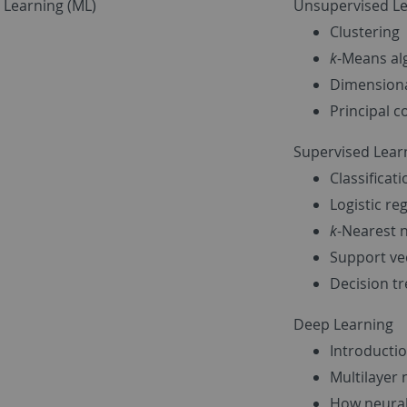
 Learning (ML)
Unsupervised Le
Clustering
k
-Means al
Dimensiona
Principal 
Supervised Lear
Classificat
Logistic re
k
-Nearest 
Support ve
Decision tr
Deep Learning
Introducti
Multilayer
How neural