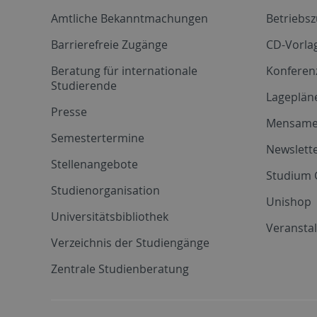
Amtliche Bekanntmachungen
Betriebs
Barrierefreie Zugänge
CD-Vorla
Beratung für internationale
Konferen
Studierende
Lageplän
Presse
Mensam
Semestertermine
Newslette
Stellenangebote
Studium 
Studienorganisation
Unishop
Universitätsbibliothek
Veransta
Verzeichnis der Studiengänge
Zentrale Studienberatung