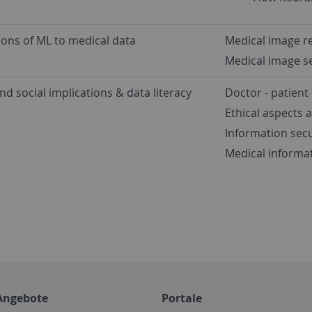
ions of ML to medical data
Medical image r
Medical image 
and social implications & data literacy
Doctor - patient
Ethical aspects 
Information secu
Medical informati
Angebote
Portale