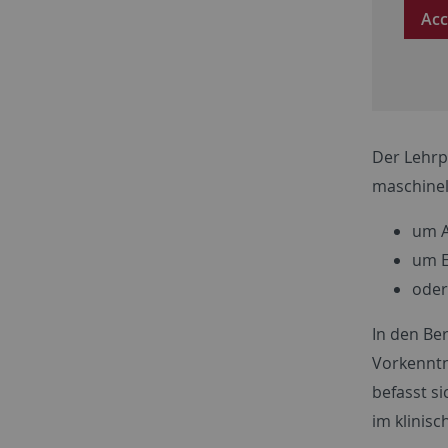
Acc
Der Lehrp
maschinel
um A
um E
oder
In den Be
Vorkenntn
befasst s
im klinisc