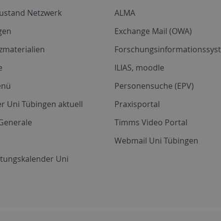
zustand Netzwerk
ALMA
gen
Exchange Mail (OWA)
zmaterialien
Forschungsinformationssyst
e
ILIAS, moodle
enü
Personensuche (EPV)
r Uni Tübingen aktuell
Praxisportal
Generale
Timms Video Portal
Webmail Uni Tübingen
ltungskalender Uni