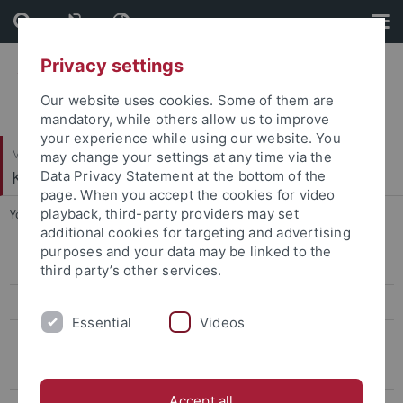
Skip
Skip
to
to
content
footer
Privacy settings
Our website uses cookies. Some of them are
mandatory, while others allow us to improve
your experience while using our website. You
Mathematisch-Naturwissenschaftliche Fakultät
may change your settings at any time via the
Kommunikationsnetze
Data Privacy Statement at the bottom of the
page. When you accept the cookies for video
playback, third-party providers may set
You are here:
Startseite
...
Internet-Praktikum II
additional cookies for targeting and advertising
purposes and your data may be linked to the
WS 2023/24
third party’s other services.
SoSe 2023
Essential
Videos
WS 2022/23
SS 2022
Accept all