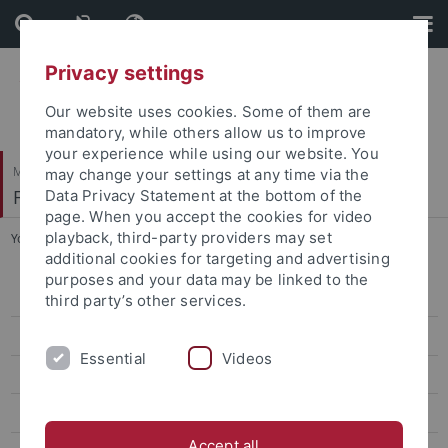
Skip
Skip
to
to
content
footer
Privacy settings
Our website uses cookies. Some of them are
mandatory, while others allow us to improve
your experience while using our website. You
Mathematisch-Naturwissenschaftliche Fakultät
may change your settings at any time via the
Fachbereich Informatik
Data Privacy Statement at the bottom of the
page. When you accept the cookies for video
playback, third-party providers may set
You are here:
Startseite
...
Studieren im Ausland
additional cookies for targeting and advertising
purposes and your data may be linked to the
Personen und Kontakte
third party’s other services.
Lehre & Studienorganisation
Essential
Videos
Downloads
Internationales
Accept all