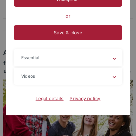
Studieren im Ausland
Informationen für ausländische Studierende
or
Praxis & Beruf
Save & close
FAQ
Auslandssemester
Essential
für Studierende des Fachbereichs Informatik
und der Kognitionswissenschaft (BSc und MSc)
Videos
Legal details
Privacy policy