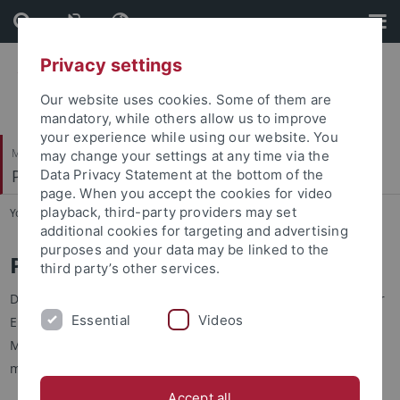
Skip
Skip
to
to
content
footer
Privacy settings
Our website uses cookies. Some of them are
mandatory, while others allow us to improve
your experience while using our website. You
Mathematisch-Naturwissenschaftliche Fakultät
may change your settings at any time via the
Pharmazeutische Biologie
Data Privacy Statement at the bottom of the
page. When you accept the cookies for video
playback, third-party providers may set
You are here:
Startseite
...
Pharmazeutische Biologie
additional cookies for targeting and advertising
purposes and your data may be linked to the
Pharmazeutische Biologie
third party’s other services.
Die Pharmazeutische Biologie in Tübingen befasst sich mit der
Essential
Videos
Entdeckung und mit der Biosynthese von Wirkstoffen in
Mikroorganismen und mit der Herstellung neuer Antibiotika
mit gentechnischen Methoden.
Accept all