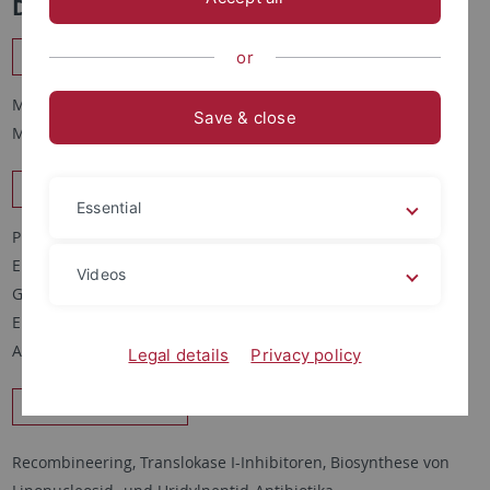
Die Arbeitsgruppen
Prof. Dr. Harald Groß
or
Mikrobielle Wirkstoffe aus Pseudomonas-Stämmen; Genome
Save & close
Mining
Prof. Dr. Lutz Heide
Essential
Pharmacy in Global Health (Pharmazie in
Entwicklungszusammenarbeit und Katastrophenhilfe).
Videos
Gefälschte und minderwertige Arzneimittel in
Entwicklungsländern. Gyrase-Inhibitoren, Aminocumarin-
Antibiotika.
Legal details
Privacy policy
PD Dr. Bertolt Gust
Recombineering, Translokase I-Inhibitoren, Biosynthese von