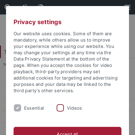
Skip
Skip
to
to
content
footer
Privacy settings
Our website uses cookies. Some of them are
mandatory, while others allow us to improve
your experience while using our website. You
Tübinger Forum für Wissenschaftskulturen
may change your settings at any time via the
Data Privacy Statement at the bottom of the
You are here:
Startseite
...
Projektgruppen
page. When you accept the cookies for video
playback, third-party providers may set
additional cookies for targeting and advertising
Studienkolleg 2006/2007
purposes and your data may be linked to the
third party’s other services.
Studienkolleg 2007/2008
Studienkolleg 2008/2009
Essential
Videos
Studienkolleg 2009/2010
Studienkolleg 2010/2011
Accept all