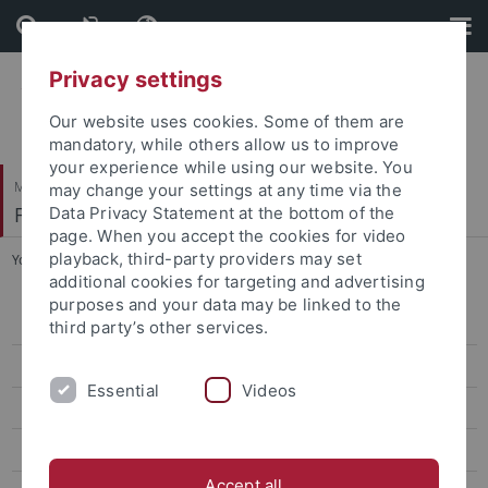
Skip
Skip
to
to
content
footer
Privacy settings
Our website uses cookies. Some of them are
mandatory, while others allow us to improve
your experience while using our website. You
Mathematisch-Naturwissenschaftliche Fakultät
may change your settings at any time via the
Fachbereich Mathematik
Data Privacy Statement at the bottom of the
page. When you accept the cookies for video
playback, third-party providers may set
You are here:
Startseite
...
Klausur- und Prüfungstermine
additional cookies for targeting and advertising
purposes and your data may be linked to the
Studiengänge
third party’s other services.
Studieninteressierte
Essential
Videos
Studienanfänger
Studierende
Accept all