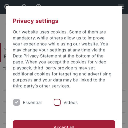
Skip
Skip
to
to
content
footer
Privacy settings
Our website uses cookies. Some of them are
mandatory, while others allow us to improve
your experience while using our website. You
Mathematisch-Naturwissenschaftliche Fakultät
may change your settings at any time via the
Fachbereich Mathematik
Data Privacy Statement at the bottom of the
page. When you accept the cookies for video
playback, third-party providers may set
You are here:
Startseite
...
Klausur- und Prüfungstermine
additional cookies for targeting and advertising
purposes and your data may be linked to the
Studiengänge
third party’s other services.
Studieninteressierte
Essential
Videos
Studienanfänger
Studierende
Accept all