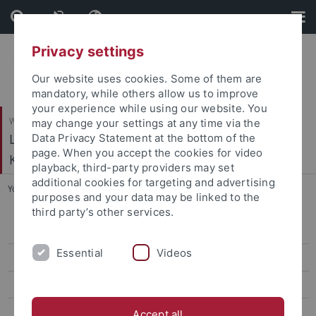
Skip
Skip
to
to
content
footer
Privacy settings
Our website uses cookies. Some of them are
mandatory, while others allow us to improve
your experience while using our website. You
Wirtschafts- und Sozialwissenschaftliche Fakultät
may change your settings at any time via the
Ludwig-Uhland-Institut für Empirische
Data Privacy Statement at the bottom of the
page. When you accept the cookies for video
Kulturwissenschaft
playback, third-party providers may set
additional cookies for targeting and advertising
You are here:
Startseite
...
Hans-Joachim Lang
purposes and your data may be linked to the
third party’s other services.
Professor*innen
Essential
Videos
Wiss. Mitarbeiter*innen
Projektmitarbeiter*innen
Honorarprofessuren und PD
Accept all