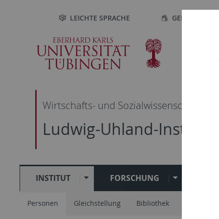
Direkt
Direkt
Direkt
Direkt
LEICHTE SPRACHE
GEBÄRDENSP
zur
zum
zur
zur
Hauptnavigation
Inhalt
Fußleiste
Suche
Wirtschafts- und Sozialwissenschaftlich
Ludwig-Uhland-Institut 
INSTITUT
FORSCHUNG
STU
Personen
Gleichstellung
Bibliothek
TVEKW & 