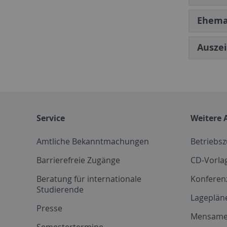
Ehema
Ausze
Service
Weitere 
Amtliche Bekanntmachungen
Betriebs
Barrierefreie Zugänge
CD-Vorla
Beratung für internationale
Konferen
Studierende
Lageplän
Presse
Mensam
Semestertermine