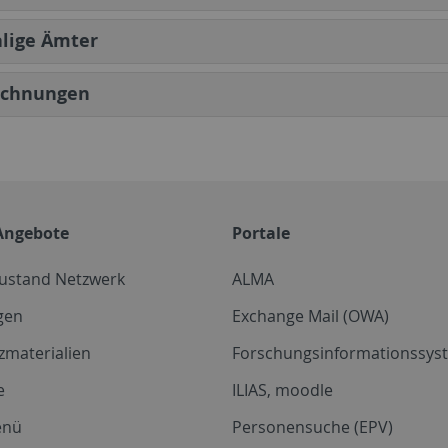
lige Ämter
ichnungen
Angebote
Portale
zustand Netzwerk
ALMA
gen
Exchange Mail (OWA)
zmaterialien
Forschungsinformationssyst
e
ILIAS, moodle
enü
Personensuche (EPV)