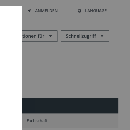
HEN
ANMELDEN
LANGUAGE
Informationen für
Schnellzugriff
haft
LUI-App
Fachschaft