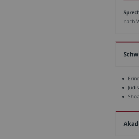
Sprec
nach 
Schw
Erin
Jüdi
Shoa
Akad