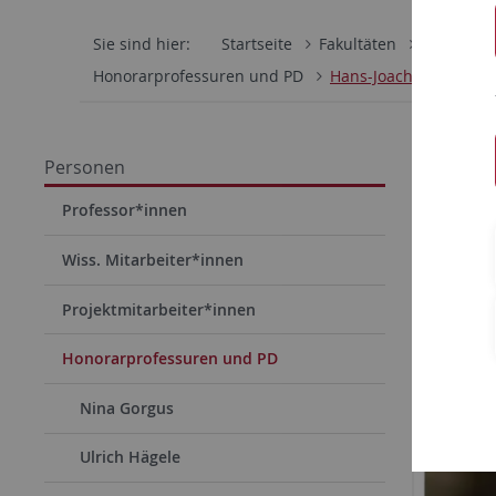
Sie sind hier:
Startseite
Fakultäten
Wirtschaf
Honorarprofessuren und PD
Hans-Joachim Lang
Personen
Professor*innen
Wiss. Mitarbeiter*innen
Projektmitarbeiter*innen
Honorarprofessuren und PD
Nina Gorgus
Ulrich Hägele