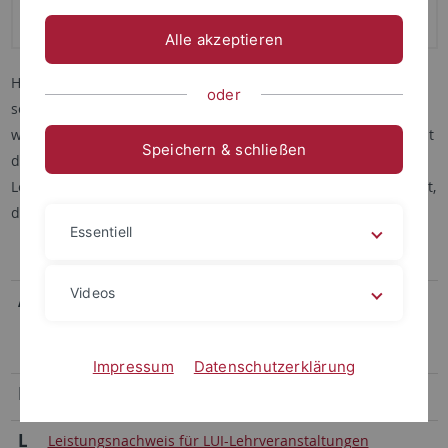
Formulare A - Z
Alle akzeptieren
Hausarbeiten schreiben, Interviews transkribieren, Literatur
oder
sortieren und zitieren... all das und weiteres sind
wiederkehrende Aufgaben während des Studiums. Das LUI hat
Speichern & schließen
dafür allerhand Vorgaben und Hilfestellungen in Form von
Leitfäden, Anleitungen, Video-Tutorials und Formularen erstellt,
die hier ganz einfach heruntergeladen werden können.
Essentiell
Videos
A
Anrechnungen von ECTS (Credits) für
Auslandsaufenthalte und berufliche Qualifikation
Alma - FAQ
(Informationsseite des ZDV)
Impressum
Datenschutzerklärung
E
Erstsemesterinfobroschüre
L
Leistungsnachweis für LUI-Lehrveranstaltungen