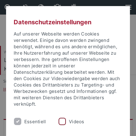
Direkt
Direkt
zum
zur
Inhalt
Fußleiste
Datenschutzeinstellungen
Auf unserer Webseite werden Cookies
verwendet. Einige davon werden zwingend
benötigt, während es uns andere ermöglichen,
Wirtschafts- und Sozialwissenschaftliche Fakultät
Ihre Nutzererfahrung auf unserer Webseite zu
Ludwig-Uhland-Institut für Empirische
verbessern. Ihre getroffenen Einstellungen
können jederzeit in unserer
Kulturwissenschaft
Datenschutzerklärung bearbeitet werden. Mit
den Cookies zur Videowiedergabe werden auch
Sie sind hier:
Startseite
...
Cookies des Drittanbieters zu Targeting- und
Handreichungen, Tutorials und Formulare A - Z
Werbezwecken gesetzt und Informationen ggf.
mit weiteren Diensten des Drittanbieters
verknüpft.
Handreichungen, Tutorials und Formulare A - Z
Essentiell
Videos
Handreichungen, Tutorials und