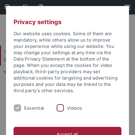
Skip
Skip
to
to
content
footer
Privacy settings
Our website uses cookies. Some of them are
mandatory, while others allow us to improve
your experience while using our website. You
Wirtschafts- und Sozialwissenschaftliche Fakultät
may change your settings at any time via the
Institut für Erziehungswissenschaft
Data Privacy Statement at the bottom of the
page. When you accept the cookies for video
playback, third-party providers may set
You are here:
Startseite
...
Huber, Christoph
additional cookies for targeting and advertising
purposes and your data may be linked to the
Arbeitsgruppen
third party’s other services.
Personal
Essential
Videos
Lehrstuhlassistenzen
Bohl, Thorsten, Prof. Dr.
Accept all