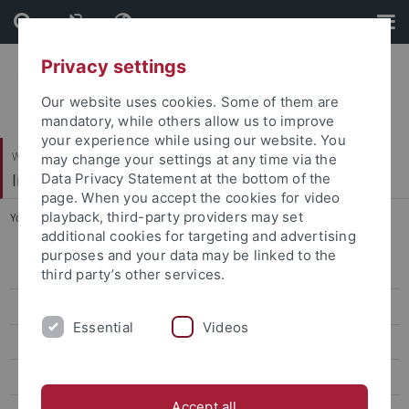
Skip
Skip
to
to
content
footer
Privacy settings
Our website uses cookies. Some of them are
mandatory, while others allow us to improve
your experience while using our website. You
Wirtschafts- und Sozialwissenschaftliche Fakultät
may change your settings at any time via the
Institut für Erziehungswissenschaft
Data Privacy Statement at the bottom of the
page. When you accept the cookies for video
playback, third-party providers may set
You are here:
Startseite
...
Syring, Marcus, Prof. Dr.
additional cookies for targeting and advertising
purposes and your data may be linked to the
Arbeitsgruppen
third party’s other services.
Personal
Essential
Videos
Lehrstuhlassistenzen
Bohl, Thorsten, Prof. Dr.
Accept all