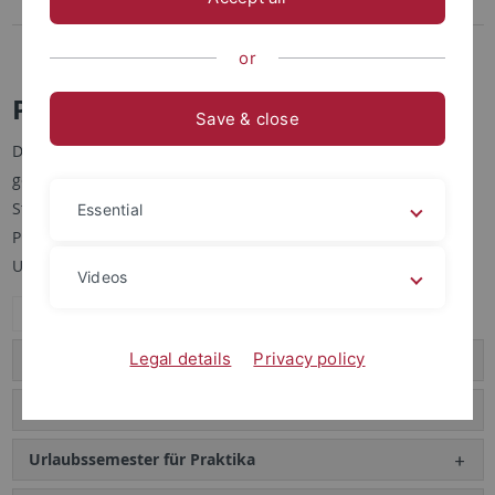
Praxis & Beruf
FAQ
or
Praxis & Beruf
Save & close
Damit der Übergang ins Berufsleben möglichst reibungslos
gelingt, gibt es eine Reihe von Angeboten speziell für
Studierende der Informatik. Diese Angebote stärken den
Essential
Praxisbezug im Studium und ermöglichen frühzeitig, mit
Unternehmen in direkten Kontakt zu kommen.
Videos
Expand all
Legal details
Privacy policy
Alumni-Tag
Praxisportal
Urlaubssemester für Praktika