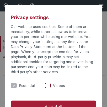
Skip
Skip
to
to
content
footer
Privacy settings
Our website uses cookies. Some of them are
mandatory, while others allow us to improve
your experience while using our website. You
Mathematisch-Naturwissenschaftliche Fakultät
may change your settings at any time via the
Fachbereich Informatik
Data Privacy Statement at the bottom of the
page. When you accept the cookies for video
playback, third-party providers may set
You are here:
Startseite
...
Praxis & Beruf
additional cookies for targeting and advertising
purposes and your data may be linked to the
Personen und Kontakte
third party’s other services.
Lehre & Studienorganisation
Essential
Videos
Downloads
Internationales
Accept all