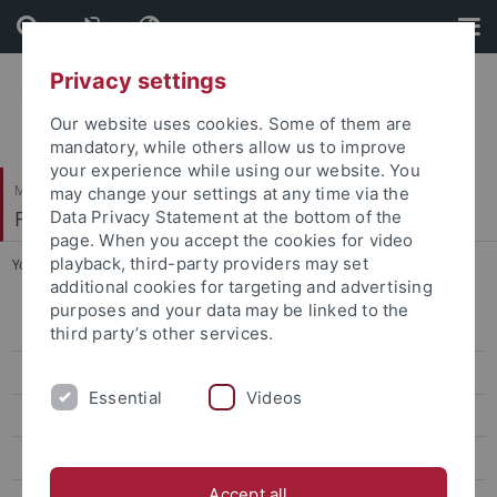
Skip
Skip
to
to
content
footer
Privacy settings
Our website uses cookies. Some of them are
mandatory, while others allow us to improve
your experience while using our website. You
Mathematisch-Naturwissenschaftliche Fakultät
may change your settings at any time via the
Fachbereich Informatik
Data Privacy Statement at the bottom of the
page. When you accept the cookies for video
playback, third-party providers may set
You are here:
Startseite
...
Praxis & Beruf
additional cookies for targeting and advertising
purposes and your data may be linked to the
Personen und Kontakte
third party’s other services.
Lehre & Studienorganisation
Essential
Videos
Downloads
Internationales
Accept all