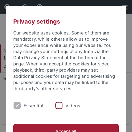
Skip
Skip
to
to
content
footer
Privacy settings
Our website uses cookies. Some of them are
mandatory, while others allow us to improve
your experience while using our website. You
Mathematisch-Naturwissenschaftliche Fakultät
may change your settings at any time via the
Urgeschichte und Naturwissenschaftliche
Data Privacy Statement at the bottom of the
page. When you accept the cookies for video
Archäologie
playback, third-party providers may set
additional cookies for targeting and advertising
You are here:
Startseite
...
Tansania
purposes and your data may be linked to the
third party’s other services.
Mitarbeiter
Essential
Videos
Aktuelles
Teaching
Forschung
Accept all