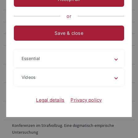
Herausforderungen für eine gelingende Integration
Muslime im Justizvollzug
or
Reintegration haftentlassener Terroristen in die Gesellschaft
Save & close
Lebenslagen von Jugendstrafgefangenen
Systematische Rückfalluntersuchung im hessischen
Jugendstrafvollzug
Essential
Wissenschaftliche Begleitforschung für das "Projekt Chance - Aus
der Jugendstrafanstalt ins Jugendheim."
Videos
Straffälligenhilfe unter Veränderungsdruck- Analyse neuer
Entwicklungstendenzen in der Freien Straffälligenhilfe
Legal details
Privacy policy
Wissenschaftliche Begleitforschung für das "Nachsorgeprojekt
Chance – Nachsorge für junge Strafentlassene"
Konferenzen im Strafvollzug. Eine dogmatisch-empirische
Untersuchung