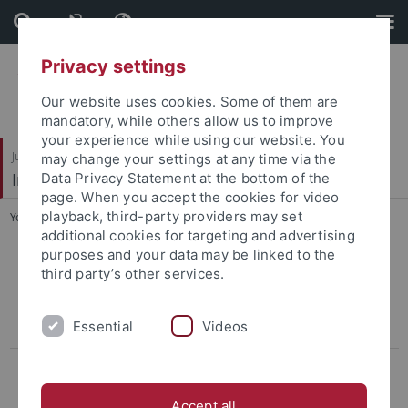
Skip
Skip
to
to
content
footer
Privacy settings
Our website uses cookies. Some of them are
mandatory, while others allow us to improve
your experience while using our website. You
Juristische Fakultät
may change your settings at any time via the
Institut für Kriminologie
Data Privacy Statement at the bottom of the
page. When you accept the cookies for video
playback, third-party providers may set
You are here:
Startseite
...
Muslime im Justizvollzug
additional cookies for targeting and advertising
purposes and your data may be linked to the
Evaluation der Sozialen Diagnostik und daran anschließender
third party’s other services.
Intervention im Bereich Bewährungshilfe und Führungsaufsicht bei
der Bewährungs- und Gerichtshilfe Baden-Württemberg (ESoDIn
Essential
Videos
BW)
Abgeschlossene Projekte
Muslim*innen im Jugendstrafvollzug – Chancen und
Accept all