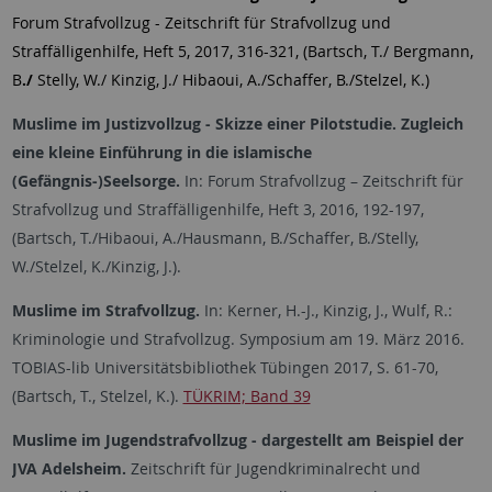
Forum Strafvollzug - Zeitschrift für Strafvollzug und
Straffälligenhilfe, Heft 5, 2017, 316-321, (
Bartsch, T./ Bergmann,
B
./
Stelly, W./ Kinzig, J./ Hibaoui, A./Schaffer, B./Stelzel, K.)
Muslime im Justizvollzug - Skizze einer Pilotstudie. Zugleich
eine kleine Einführung in die islamische
(Gefängnis-)Seelsorge.
In: Forum Strafvollzug – Zeitschrift für
Strafvollzug und Straffälligenhilfe, Heft 3, 2016, 192-197,
(Bartsch, T./Hibaoui, A./Hausmann, B./Schaffer, B./Stelly,
W./Stelzel, K./Kinzig, J.).
Muslime im Strafvollzug.
In: Kerner, H.-J., Kinzig, J., Wulf, R.:
Kriminologie und Strafvollzug. Symposium am 19. März 2016.
TOBIAS-lib Universitätsbibliothek Tübingen 2017, S. 61-70,
(Bartsch, T., Stelzel, K.).
TÜKRIM; Band 39
Muslime im Jugendstrafvollzug - dargestellt am Beispiel der
JVA Adelsheim.
Zeitschrift für Jugendkriminalrecht und