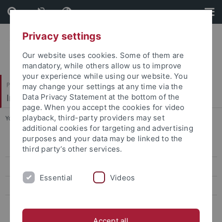
Skip
Skip
to
to
content
footer
Privacy settings
Our website uses cookies. Some of them are
mandatory, while others allow us to improve
your experience while using our website. You
Philosophische Fakultät
may change your settings at any time via the
Institut für die Kulturen des Alten Orients
Data Privacy Statement at the bottom of the
page. When you accept the cookies for video
playback, third-party providers may set
You are here:
Startseite
...
Altorientalische Philologie
additional cookies for targeting and advertising
purposes and your data may be linked to the
Ägyptologie
third party’s other services.
Altorientalische Philologie
Essential
Videos
Vorderasiatische Archäologie und Palästina-Archäologie
Studienfachberatung
Accept all