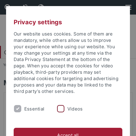
Skip
Skip
to
to
content
footer
Privacy settings
Our website uses cookies. Some of them are
mandatory, while others allow us to improve
your experience while using our website. You
Carl Friedrich von Weizsäcker-Zentrum
may change your settings at any time via the
Data Privacy Statement at the bottom of the
You are here:
Startseite
...
Team
page. When you accept the cookies for video
playback, third-party providers may set
additional cookies for targeting and advertising
Mitarbeiter
purposes and your data may be linked to the
third party’s other services.
Prof. Dr. Reinhard Kahle | Leiter des Zentrums
Essential
Videos
Raum 2.2
reinhard.kahle@uni-tuebingen.de
+49 7071 29 75333
Sprechstunde: nach Vereinbarung
Accept all