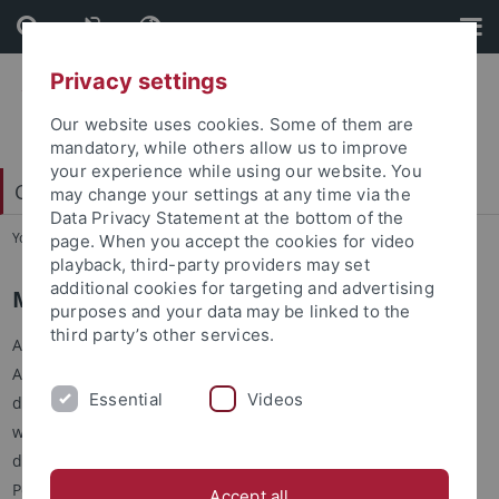
Skip
Skip
to
to
content
footer
Privacy settings
Our website uses cookies. Some of them are
mandatory, while others allow us to improve
your experience while using our website. You
Carl Friedrich von Weizsäcker-Zentrum
may change your settings at any time via the
Data Privacy Statement at the bottom of the
You are here:
Startseite
...
Mission
page. When you accept the cookies for video
playback, third-party providers may set
additional cookies for targeting and advertising
Mission
purposes and your data may be linked to the
third party’s other services.
Ausgehend von der Idee eines TüCAS (Tübingen Center of
Advanced Studies, Senatsbeschluss vom 8.12.2016) wurde
Essential
Videos
das
Carl Friedrich von Weizsäcker-Zentrum
als Forum für
wissenschaftliche Forschung als eine der drei Säulen
des
Forum Scientiarums
gegründet. Mit der Betreuung von
Postdoktoranden komplementiert es das Angebot der beiden
Accept all