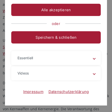
anderen Säulen, dem
Tübinger Forum für
Alle akzeptieren
Wissenschaftskulturen (TFW)
und dem
Leibniz-Kolleg
. Eine
Zusammenarbeit besteht auch mit dem
College of Fellows
,
oder
einem zentralen Treffpunkt für soziale und kulturelle
Aktivitäten an der Universität Tübingen.
Speichern & schließen
Unter Leitung des
Carl Friedrich von Weizsäcker-
Stiftungsprofessur für Theorie und Geschichte der
Wissenschaften
ist das Carl Friedrich von Weizsäcker-Zentrum
Essentiell
der
Grundlagenforschung
gewidmet, um internationalen
Postdoktoranden eine Plattform für Grundlagenreflexion zu
bieten.
Videos
Die Ausrichtung dieser Grundlagenreflexion ist mit dem Erbe
von Carl Friedrich von Weizsäcker eng verbunden. Als von
Impressum
Datenschutzerklärung
Weizsäcker im 20. Jahrhundert über die Grundlagen von Physik
und Philosophie arbeitete, stand die Welt unter dem Eindruck
von Kernwaffen und Kernenergie. Die Verantwortung des