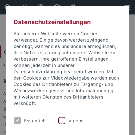
Direkt
Direkt
zum
zur
Inhalt
Fußleiste
Datenschutzeinstellungen
Auf unserer Webseite werden Cookies
verwendet. Einige davon werden zwingend
benötigt, während es uns andere ermöglichen,
Carl Friedrich von Weizsäcker-Zentrum
Ihre Nutzererfahrung auf unserer Webseite zu
verbessern. Ihre getroffenen Einstellungen
Sie sind hier:
Startseite
...
Mission
können jederzeit in unserer
Datenschutzerklärung bearbeitet werden. Mit
den Cookies zur Videowiedergabe werden auch
Mission
Cookies des Drittanbieters zu Targeting- und
Werbezwecken gesetzt und Informationen ggf.
Ausgehend von der Idee eines TüCAS (Tübingen Center of
mit weiteren Diensten des Drittanbieters
Advanced Studies, Senatsbeschluss vom 8.12.2016) wurde
verknüpft.
das
Carl Friedrich von Weizsäcker-Zentrum
als Forum für
wissenschaftliche Forschung als eine der drei Säulen
Essentiell
Videos
des
Forum Scientiarums
gegründet. Mit der Betreuung von
Postdoktoranden komplementiert es das Angebot der beiden