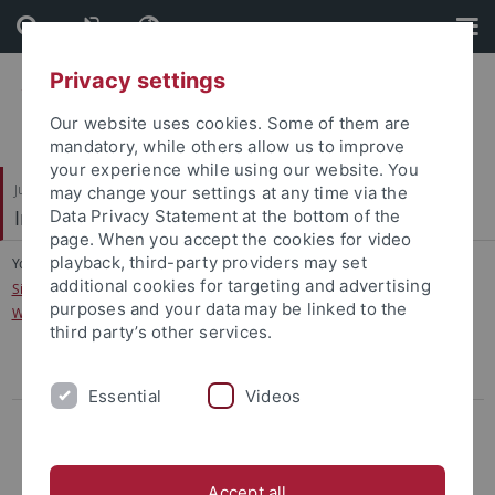
Skip
Skip
to
to
content
footer
Privacy settings
Our website uses cookies. Some of them are
mandatory, while others allow us to improve
your experience while using our website. You
Juristische Fakultät
may change your settings at any time via the
Institut für Kriminologie
Data Privacy Statement at the bottom of the
page. When you accept the cookies for video
playback, third-party providers may set
You are here:
Startseite
...
additional cookies for targeting and advertising
Sind wir zu Hause noch sicher? Aktuelle empirische Befunde zum
purposes and your data may be linked to the
Wohnungseinbruchdiebstahl
third party’s other services.
Aufnahme in den Verteiler
Essential
Videos
Berichte
Gefährliche Orte oder gefährliche Kameras? Die
Videoüberwachung im öffentlichen Raum
Accept all